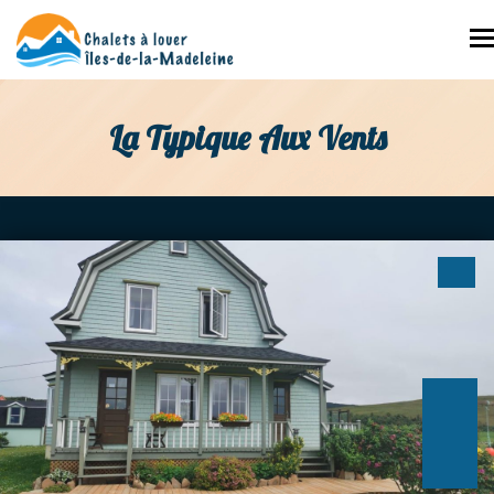
N
La Typique Aux Vents