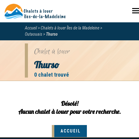
N
Accueil
Chalets à louer Îles de la Madeleine
Outaouais
Thurso
Chalet à louer
Thurso
0 chalet trouvé
Désolé!
Aucun chalet à louer pour votre recherche.
ACCUEIL