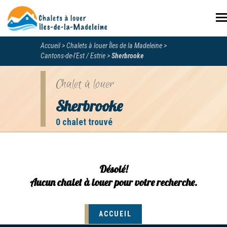
N
Accueil
Chalets à louer Îles de la Madeleine
Cantons-de-l'Est / Estrie
Sherbrooke
Chalet à louer
Sherbrooke
0 chalet trouvé
Désolé!
Aucun chalet à louer pour votre recherche.
ACCUEIL