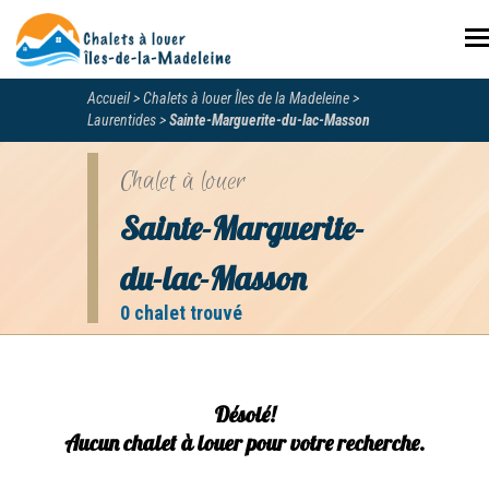
N
Accueil
Chalets à louer Îles de la Madeleine
Laurentides
Sainte-Marguerite-du-lac-Masson
Chalet à louer
Sainte-Marguerite-
du-lac-Masson
0 chalet trouvé
Désolé!
Aucun chalet à louer pour votre recherche.