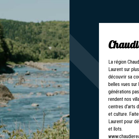
Chaudi
La région Chaud
Laurent sur plu
découvrir sa cou
belles vues sur 
générations pas
rendent nos vil
centres d'arts d
et culture. Fait
Laurent pour déc
et îlots.
www.chaudiere