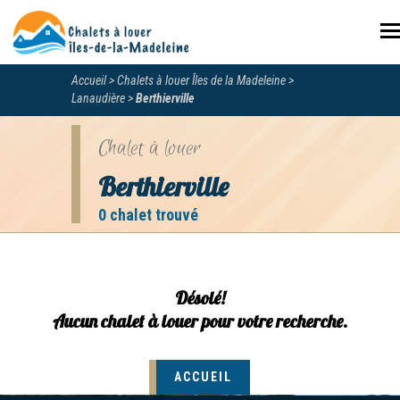
N
Accueil
Chalets à louer Îles de la Madeleine
Lanaudière
Berthierville
Chalet à louer
Berthierville
0 chalet trouvé
Désolé!
Aucun chalet à louer pour votre recherche.
ACCUEIL