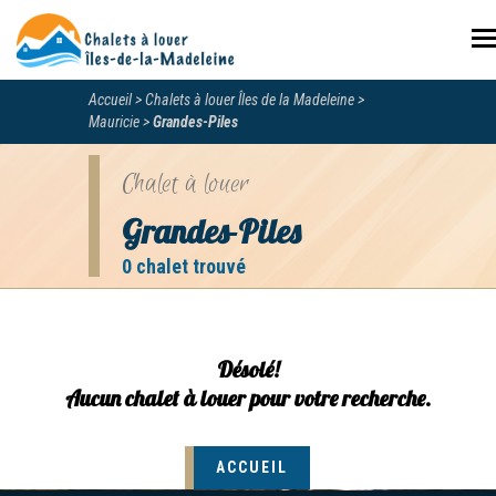
N
Accueil
Chalets à louer Îles de la Madeleine
Mauricie
Grandes-Piles
Chalet à louer
Grandes-Piles
0 chalet trouvé
Désolé!
Aucun chalet à louer pour votre recherche.
ACCUEIL