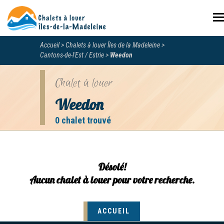
N
Accueil
Chalets à louer Îles de la Madeleine
Cantons-de-l'Est / Estrie
Weedon
Chalet à louer
Weedon
0 chalet trouvé
Désolé!
Aucun chalet à louer pour votre recherche.
ACCUEIL