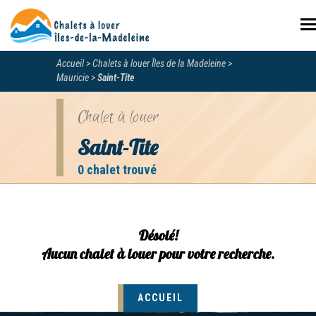
N
Accueil
Chalets à louer Îles de la Madeleine
Mauricie
Saint-Tite
Chalet à louer
Saint-Tite
0 chalet trouvé
Désolé!
Aucun chalet à louer pour votre recherche.
ACCUEIL