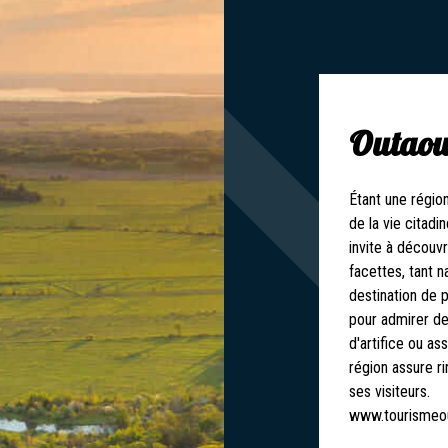
Outaou
Étant une régio
de la vie citadi
invite à découv
facettes, tant n
destination de 
pour admirer des
d'artifice ou as
région assure r
ses visiteurs.
www.tourismeo