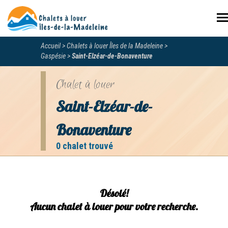
N
Accueil
Chalets à louer Îles de la Madeleine
Gaspésie
Saint-Elzéar-de-Bonaventure
Chalet à louer
Saint-Elzéar-de-
Bonaventure
0 chalet trouvé
Désolé!
Aucun chalet à louer pour votre recherche.