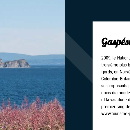
Gaspés
2009, le Nation
troisième plus b
fjords, en Norv
Colombie-Brita
ses imposants pa
coins du monde.
et la vastitude 
premier rang de
www.tourisme-