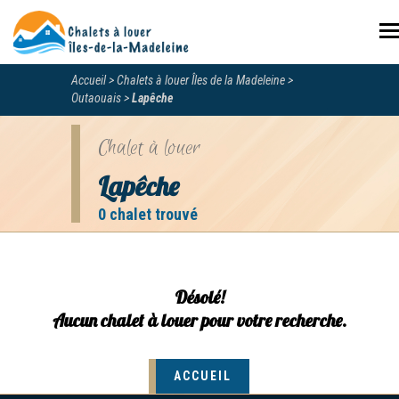
N
Accueil
Chalets à louer Îles de la Madeleine
Outaouais
Lapêche
Chalet à louer
Lapêche
0 chalet trouvé
Désolé!
Aucun chalet à louer pour votre recherche.
ACCUEIL