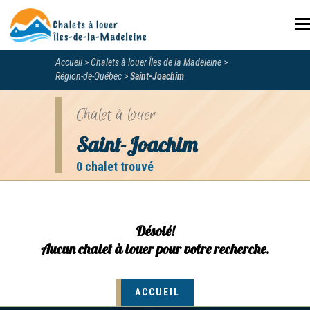
N
Accueil
Chalets à louer Îles de la Madeleine
Région-de-Québec
Saint-Joachim
Chalet à louer
Saint-Joachim
0 chalet trouvé
Désolé!
Aucun chalet à louer pour votre recherche.
ACCUEIL