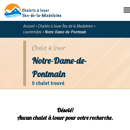
N
Accueil
Chalets à louer Îles de la Madeleine
Laurentides
Notre-Dame-de-Pontmain
Chalet à louer
Notre-Dame-de-
Pontmain
0 chalet trouvé
Désolé!
Aucun chalet à louer pour votre recherche.