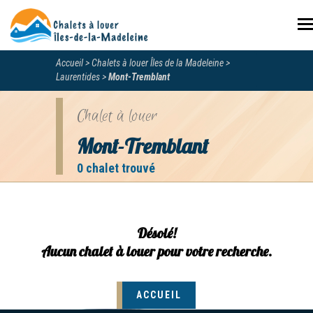
N
Accueil
Chalets à louer Îles de la Madeleine
Laurentides
Mont-Tremblant
Chalet à louer
Mont-Tremblant
0 chalet trouvé
Désolé!
Aucun chalet à louer pour votre recherche.
ACCUEIL