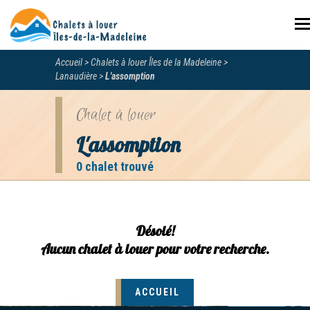
N
Accueil
Chalets à louer Îles de la Madeleine
Lanaudière
L'assomption
Chalet à louer
L'assomption
0 chalet trouvé
Désolé!
Aucun chalet à louer pour votre recherche.
ACCUEIL