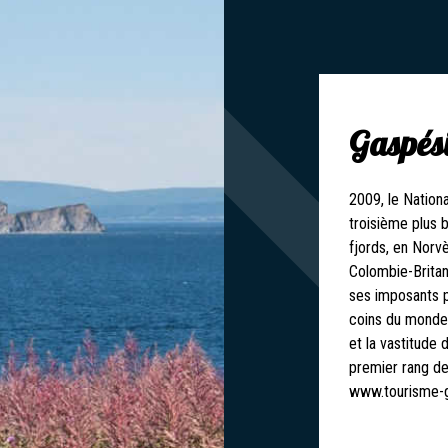
Gaspés
2009, le Nation
troisième plus b
fjords, en Norv
Colombie-Brita
ses imposants pa
coins du monde.
et la vastitude 
premier rang de
www.tourisme-