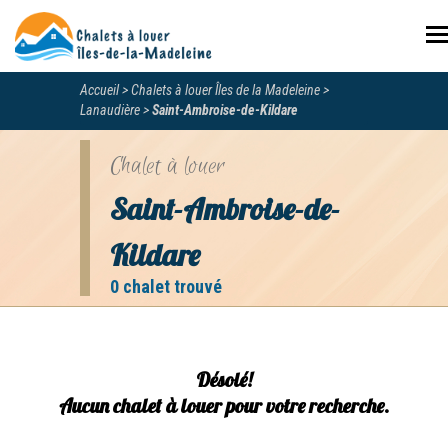
N
Accueil
Chalets à louer Îles de la Madeleine
Lanaudière
Saint-Ambroise-de-Kildare
Chalet à louer
Saint-Ambroise-de-
Kildare
0 chalet trouvé
Désolé!
Aucun chalet à louer pour votre recherche.