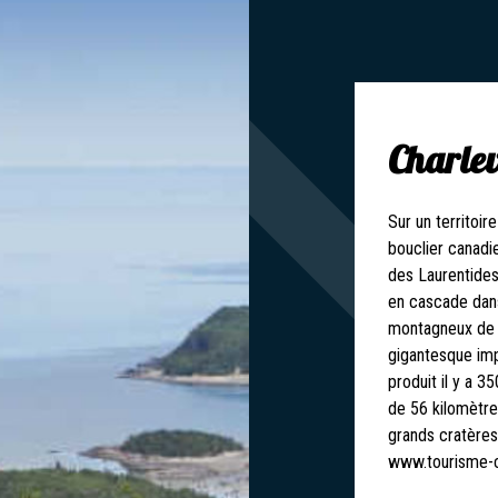
Charlev
Sur un territoir
bouclier canadie
des Laurentides
en cascade dans
montagneux de C
gigantesque imp
produit il y a 3
de 56 kilomètres
grands cratères 
www.tourisme-c