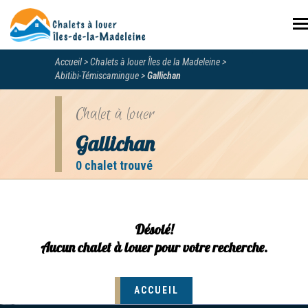
N
Accueil
Chalets à louer Îles de la Madeleine
Abitibi-Témiscamingue
Gallichan
Chalet à louer
Gallichan
0 chalet trouvé
Désolé!
Aucun chalet à louer pour votre recherche.
ACCUEIL